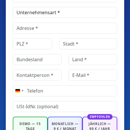
Germany
+49
EMPFOHLEN
DEMO — 15
MONATLICH —
JÄHRLICH —
TAGE
9 € / MONAT
90 € / JAHR